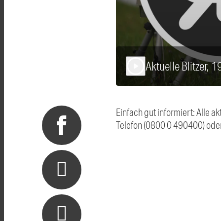
Aktuelle Blitzer, 
play_arrow
Einfach gut informiert: Alle 
Telefon (0800 0 490400) ode