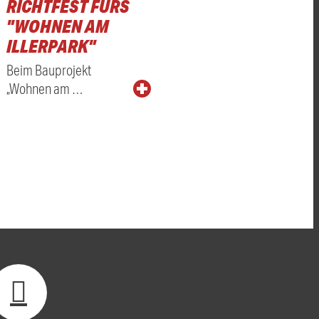
RICHTFEST FÜRS
"WOHNEN AM
ILLERPARK"
Beim Bauprojekt
„Wohnen am …