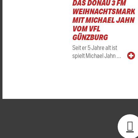
DAS DONAU 3 FM
WEIHNACHTSMARKT
MIT MICHAEL JAHN
VOM VFL
GÜNZBURG
Seit er 5 Jahre alt ist
spielt Michael Jahn …