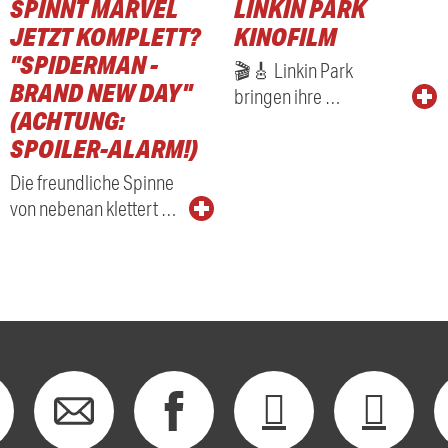
SPINNT MARVEL
LINKIN PARK
RADIO
JETZT KOMPLETT?
KINOFILM
"SPIDERMAN -
🎬🎸 Linkin Park
BRAND NEW DAY"
bringen ihre …
(ACHTUNG:
SPOILER-ALARM!)
Die freundliche Spinne
von nebenan klettert …