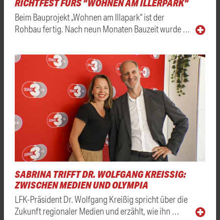
RICHTFEST FÜRS "WOHNEN AM ILLERPARK"
Beim Bauprojekt „Wohnen am Illapark“ ist der
Rohbau fertig. Nach neun Monaten Bauzeit wurde …
SABRINA TRIFFT DR. WOLFGANG KREISSIG: Z
WISCHEN MEDIEN UND OLYMPIA
LFK-Präsident Dr. Wolfgang Kreißig spricht über die
Zukunft regionaler Medien und erzählt, wie ihn …