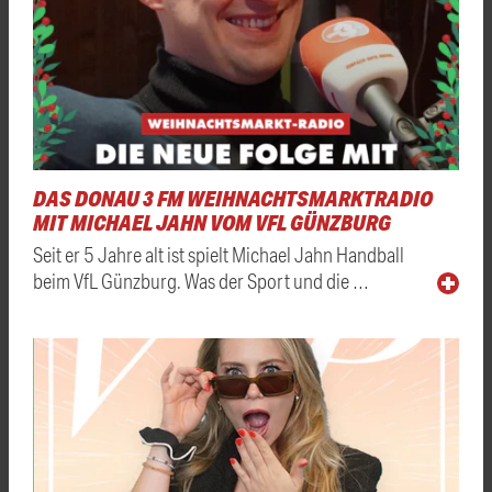
DAS DONAU 3 FM WEIHNACHTSMARKTRADIO
MIT MICHAEL JAHN VOM VFL GÜNZBURG
Seit er 5 Jahre alt ist spielt Michael Jahn Handball
beim VfL Günzburg. Was der Sport und die …