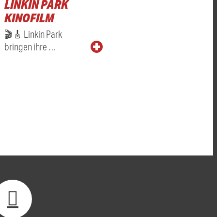
LINKIN PARK
KINOFILM
🎬🎸 Linkin Park
bringen ihre …