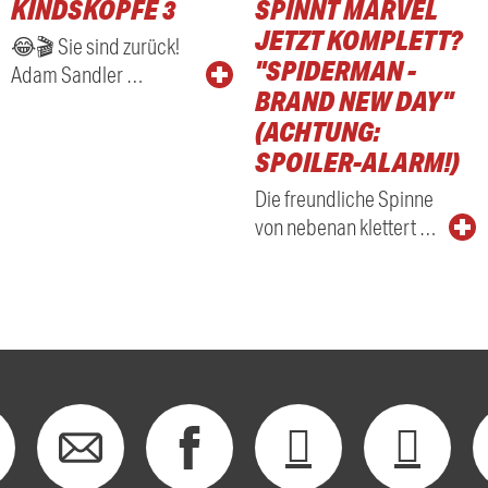
KINDSKÖPFE 3
SPINNT MARVEL
RADIO
JETZT KOMPLETT?
😂🎬 Sie sind zurück!
"SPIDERMAN -
Adam Sandler …
BRAND NEW DAY"
(ACHTUNG:
SPOILER-ALARM!)
Die freundliche Spinne
von nebenan klettert …