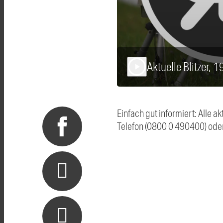
Aktuelle Blitzer, 
play_arrow
Einfach gut informiert: Alle 
Telefon (0800 0 490400) ode