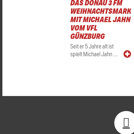
DAS DONAU 3 FM
WEIHNACHTSMARKT
MIT MICHAEL JAHN
VOM VFL
GÜNZBURG
Seit er 5 Jahre alt ist
spielt Michael Jahn …