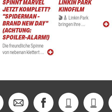
SPINNT MARVEL
LINKIN PARK
JETZT KOMPLETT?
KINOFILM
"SPIDERMAN -
🎬🎸 Linkin Park
BRAND NEW DAY"
bringen ihre …
(ACHTUNG:
SPOILER-ALARM!)
Die freundliche Spinne
von nebenan klettert …