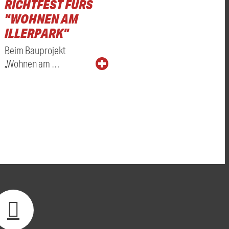
RICHTFEST FÜRS
"WOHNEN AM
ILLERPARK"
Beim Bauprojekt
„Wohnen am …