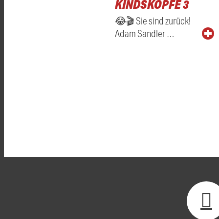
KINDSKÖPFE 3
😂🎬 Sie sind zurück!
Adam Sandler …