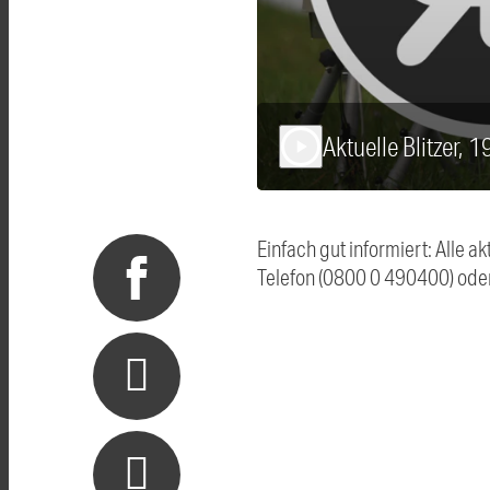
Aktuelle Blitzer, 
play_arrow
Einfach gut informiert: Alle 
Telefon (0800 0 490400) ode