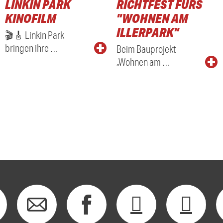
LINKIN PARK
RICHTFEST FÜRS
KINOFILM
"WOHNEN AM
ILLERPARK"
🎬🎸 Linkin Park
bringen ihre …
Beim Bauprojekt
„Wohnen am …