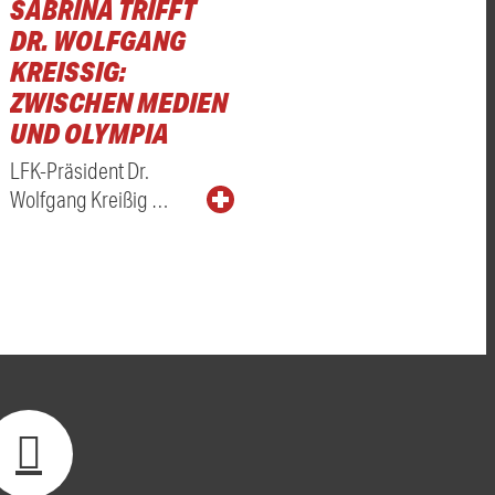
SABRINA TRIFFT
DR. WOLFGANG
KREISSIG: Z
WISCHEN MEDIEN U
ND OLYMPIA
LFK-Präsident Dr.
Wolfgang Kreißig …