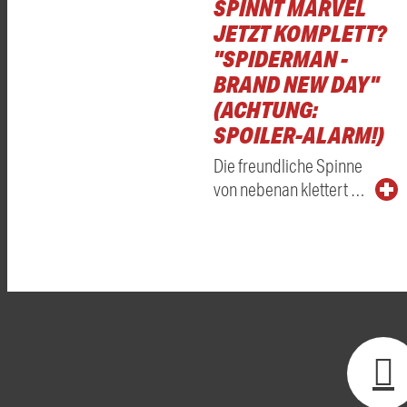
SPINNT MARVEL
JETZT KOMPLETT?
"SPIDERMAN -
BRAND NEW DAY"
(ACHTUNG:
SPOILER-ALARM!)
Die freundliche Spinne
von nebenan klettert …