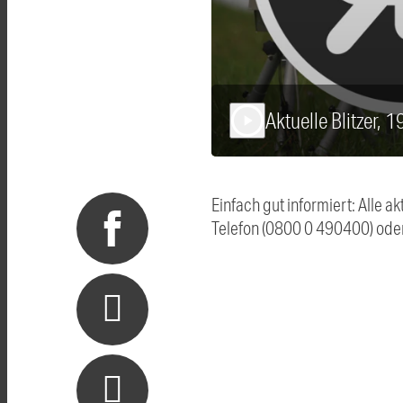
Aktuelle Blitzer, 
play_arrow
Einfach gut informiert: Alle 
Telefon (0800 0 490400) ode