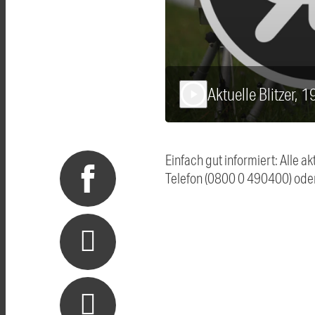
Aktuelle Blitzer, 
play_arrow
Einfach gut informiert: Alle 
Telefon (0800 0 490400) ode