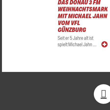
DAS DONAU 3 FM
WEIHNACHTSMARKT
MIT MICHAEL JAHN
VOM VFL
GÜNZBURG
Seit er 5 Jahre alt ist
spielt Michael Jahn …