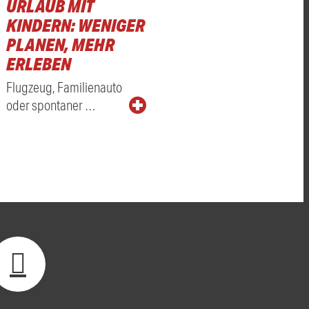
URLAUB MIT
KINDERN: WENIGER
PLANEN, MEHR
ERLEBEN
Flugzeug, Familienauto
oder spontaner …