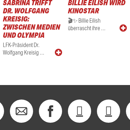
SABRINA TRIFFT
BILLIE EILISH WIRD
RADIO
DR. WOLFGANG
KINOSTAR
KREISIG:
🎬✨ Billie Eilish
ZWISCHEN MEDIEN
überrascht ihre …
UND OLYMPIA
LFK-Präsident Dr.
Wolfgang Kreisig …