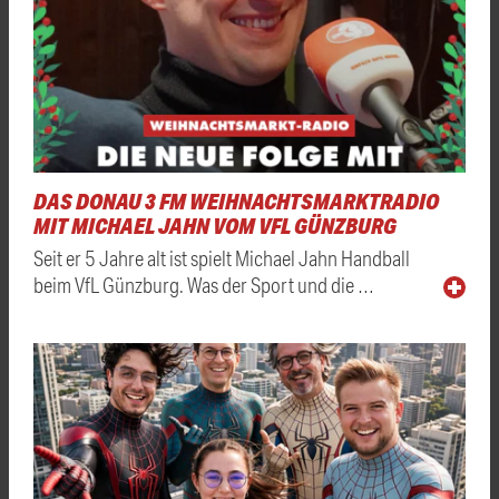
DAS DONAU 3 FM WEIHNACHTSMARKTRADIO
MIT MICHAEL JAHN VOM VFL GÜNZBURG
Seit er 5 Jahre alt ist spielt Michael Jahn Handball
beim VfL Günzburg. Was der Sport und die …