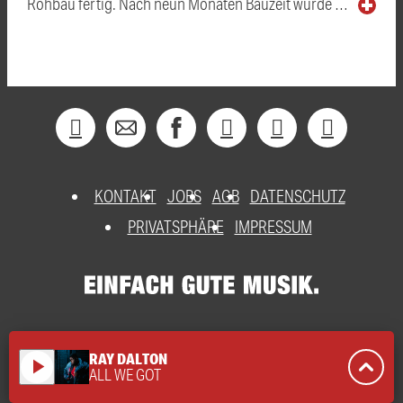
Rohbau fertig. Nach neun Monaten Bauzeit wurde …
KONTAKT
JOBS
AGB
DATENSCHUTZ
PRIVATSPHÄRE
IMPRESSUM
RAY DALTON
play_arrow
ALL WE GOT