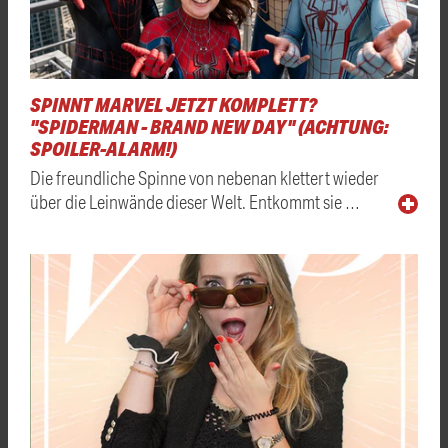
SPINNT MARVEL JETZT KOMPLETT?
"SPIDERMAN - BRAND NEW DAY" (ACHTUNG:
SPOILER-ALARM!)
Die freundliche Spinne von nebenan klettert wieder
über die Leinwände dieser Welt. Entkommt sie …