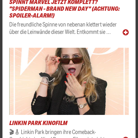
SPINNT MARVEL JETZT KOMPLETT?
"SPIDERMAN - BRAND NEW DAY" (ACHTUNG:
SPOILER-ALARM!)
Die freundliche Spinne von nebenan klettert wieder
über die Leinwände dieser Welt. Entkommt sie …
LINKIN PARK KINOFILM
🎬🎸 Linkin Park bringen ihre Comeback-