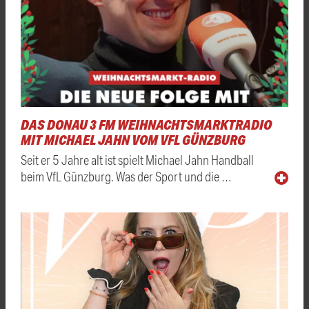
DAS DONAU 3 FM WEIHNACHTSMARKTRADIO
MIT MICHAEL JAHN VOM VFL GÜNZBURG
Seit er 5 Jahre alt ist spielt Michael Jahn Handball
beim VfL Günzburg. Was der Sport und die …