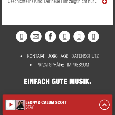
Geschichte ins Kino! Der neue Film zeigt nicht nur …
KONTAKT
JOBS
AGB
DATENSCHUTZ
PRIVATSPHÄRE
IMPRESSUM
LEONY & CALUM SCOTT
play_arrow
STAY