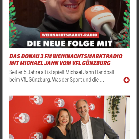
DAS DONAU 3 FM WEIHNACHTSMARKTRADIO
MIT MICHAEL JAHN VOM VFL GÜNZBURG
Seit er 5 Jahre alt ist spielt Michael Jahn Handball
beim VfL Günzburg. Was der Sport und die …