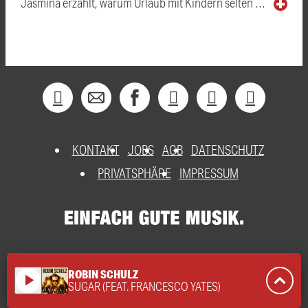
Jasmina erzählt, warum Urlaub mit Kindern selten …
KONTAKT
JOBS
AGB
DATENSCHUTZ
PRIVATSPHÄRE
IMPRESSUM
ROBIN SCHULZ
play_arrow
SUGAR (FEAT. FRANCESCO YATES)