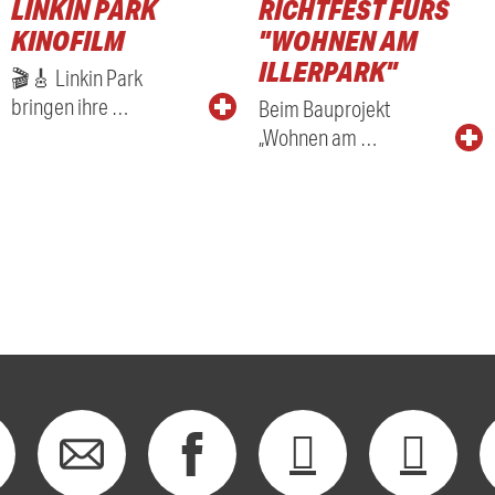
LINKIN PARK
RICHTFEST FÜRS
KINOFILM
"WOHNEN AM
ILLERPARK"
🎬🎸 Linkin Park
bringen ihre …
Beim Bauprojekt
„Wohnen am …