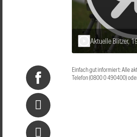
Aktuelle Blitzer, 
play_arrow
Einfach gut informiert: Alle 
Telefon (0800 0 490400) ode