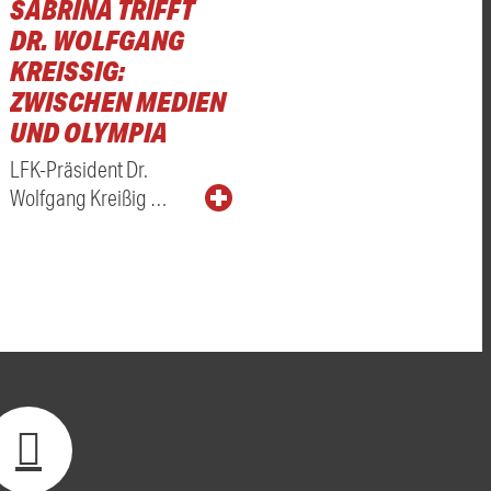
SABRINA TRIFFT
DR. WOLFGANG
KREISSIG: Z
WISCHEN MEDIEN U
ND OLYMPIA
LFK-Präsident Dr.
Wolfgang Kreißig …