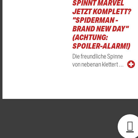
SPINNT MARVEL
JETZT KOMPLETT?
"SPIDERMAN -
BRAND NEW DAY"
(ACHTUNG:
SPOILER-ALARM!)
Die freundliche Spinne
von nebenan klettert …