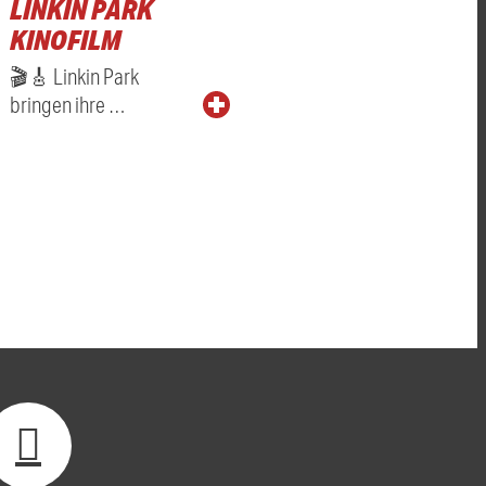
LINKIN PARK
KINOFILM
🎬🎸 Linkin Park
bringen ihre …