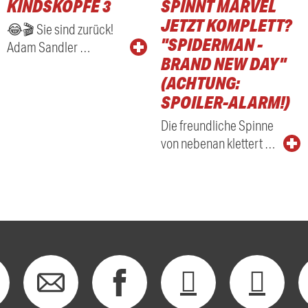
KINDSKÖPFE 3
SPINNT MARVEL
RADIO
JETZT KOMPLETT?
😂🎬 Sie sind zurück!
"SPIDERMAN -
Adam Sandler …
BRAND NEW DAY"
(ACHTUNG:
SPOILER-ALARM!)
Die freundliche Spinne
von nebenan klettert …