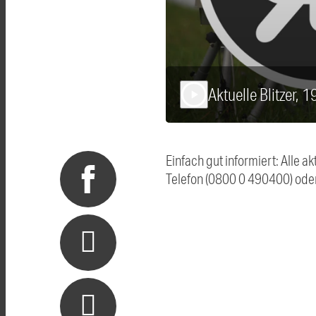
Aktuelle Blitzer, 
play_arrow
Einfach gut informiert: Alle 
Telefon (0800 0 490400) ode