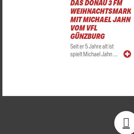
DAS DONAU 3 FM
WEIHNACHTSMARKT
MIT MICHAEL JAHN
VOM VFL
GÜNZBURG
Seit er 5 Jahre alt ist
spielt Michael Jahn …