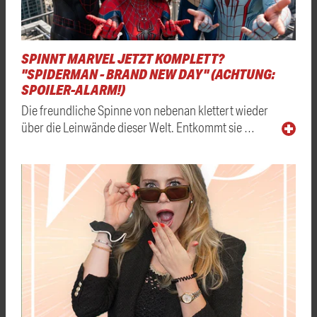
SPINNT MARVEL JETZT KOMPLETT?
"SPIDERMAN - BRAND NEW DAY" (ACHTUNG:
SPOILER-ALARM!)
Die freundliche Spinne von nebenan klettert wieder
über die Leinwände dieser Welt. Entkommt sie …