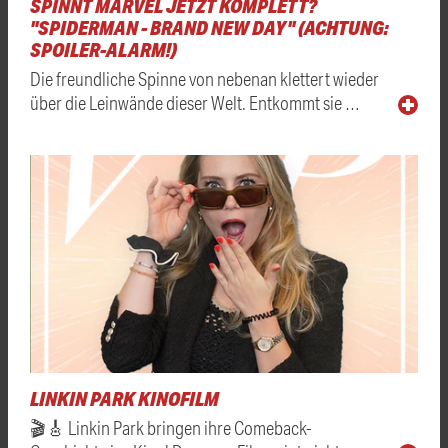
SPINNT MARVEL JETZT KOMPLETT?
"SPIDERMAN - BRAND NEW DAY" (ACHTUNG:
SPOILER-ALARM!)
Die freundliche Spinne von nebenan klettert wieder
über die Leinwände dieser Welt. Entkommt sie …
LINKIN PARK KINOFILM
🎬🎸 Linkin Park bringen ihre Comeback-