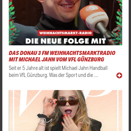
DAS DONAU 3 FM WEIHNACHTSMARKTRADIO
MIT MICHAEL JAHN VOM VFL GÜNZBURG
Seit er 5 Jahre alt ist spielt Michael Jahn Handball
beim VfL Günzburg. Was der Sport und die …