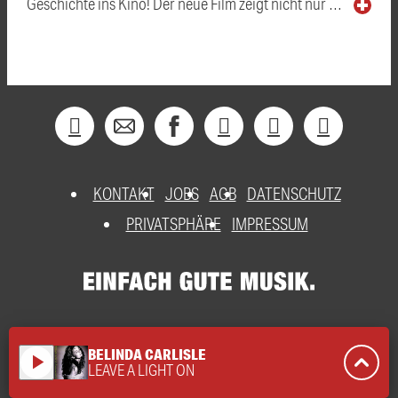
Geschichte ins Kino! Der neue Film zeigt nicht nur …
KONTAKT
JOBS
AGB
DATENSCHUTZ
PRIVATSPHÄRE
IMPRESSUM
BELINDA CARLISLE
play_arrow
LEAVE A LIGHT ON