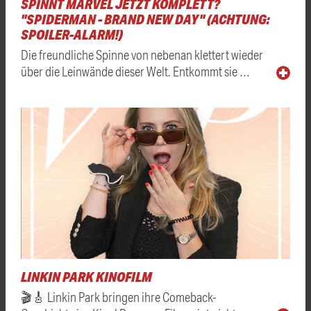
SPINNT MARVEL JETZT KOMPLETT?
"SPIDERMAN - BRAND NEW DAY" (ACHTUNG:
SPOILER-ALARM!)
Die freundliche Spinne von nebenan klettert wieder
über die Leinwände dieser Welt. Entkommt sie …
LINKIN PARK KINOFILM
🎬🎸 Linkin Park bringen ihre Comeback-