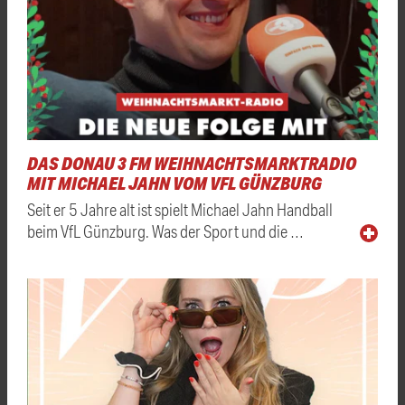
DAS DONAU 3 FM WEIHNACHTSMARKTRADIO
MIT MICHAEL JAHN VOM VFL GÜNZBURG
Seit er 5 Jahre alt ist spielt Michael Jahn Handball
beim VfL Günzburg. Was der Sport und die …