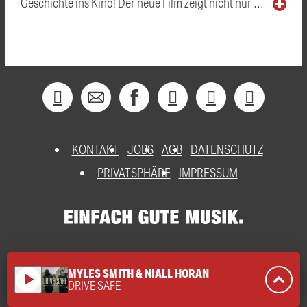
Geschichte ins Kino! Der neue Film zeigt nicht nur …
KONTAKT
JOBS
AGB
DATENSCHUTZ
PRIVATSPHÄRE
IMPRESSUM
MYLES SMITH & NIALL HORAN
play_arrow
DRIVE SAFE