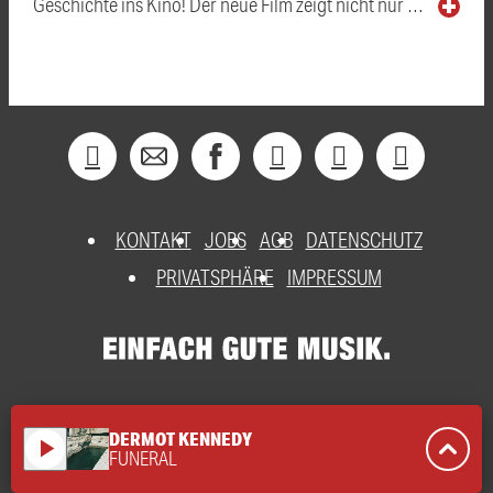
Geschichte ins Kino! Der neue Film zeigt nicht nur …
KONTAKT
JOBS
AGB
DATENSCHUTZ
PRIVATSPHÄRE
IMPRESSUM
DERMOT KENNEDY
play_arrow
FUNERAL