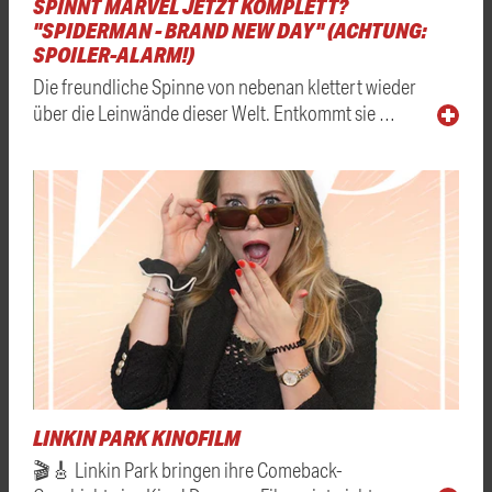
SPINNT MARVEL JETZT KOMPLETT?
"SPIDERMAN - BRAND NEW DAY" (ACHTUNG:
SPOILER-ALARM!)
Die freundliche Spinne von nebenan klettert wieder
über die Leinwände dieser Welt. Entkommt sie …
LINKIN PARK KINOFILM
🎬🎸 Linkin Park bringen ihre Comeback-