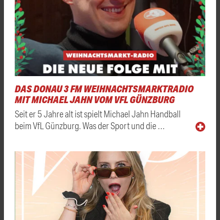
DAS DONAU 3 FM WEIHNACHTSMARKTRADIO
MIT MICHAEL JAHN VOM VFL GÜNZBURG
Seit er 5 Jahre alt ist spielt Michael Jahn Handball
beim VfL Günzburg. Was der Sport und die …