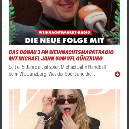
DAS DONAU 3 FM WEIHNACHTSMARKTRADIO
MIT MICHAEL JAHN VOM VFL GÜNZBURG
Seit er 5 Jahre alt ist spielt Michael Jahn Handball
beim VfL Günzburg. Was der Sport und die …