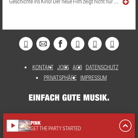
Geschichte ins Kino! Der neue Film zeigt nicht nur …
KONTAKT
JOBS
AGB
DATENSCHUTZ
PRIVATSPHÄRE
IMPRESSUM
P!NK
play_arrow
GET THE PARTY STARTED