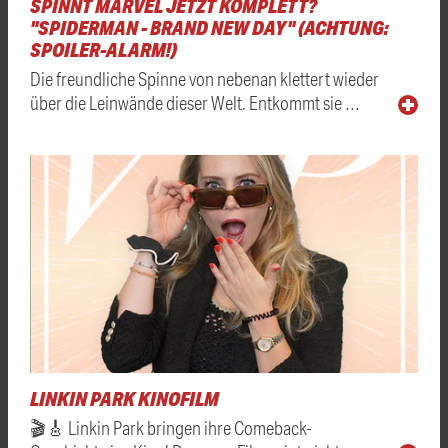
SPINNT MARVEL JETZT KOMPLETT?
"SPIDERMAN - BRAND NEW DAY" (ACHTUNG:
SPOILER-ALARM!)
Die freundliche Spinne von nebenan klettert wieder
über die Leinwände dieser Welt. Entkommt sie …
LINKIN PARK KINOFILM
🎬🎸 Linkin Park bringen ihre Comeback-