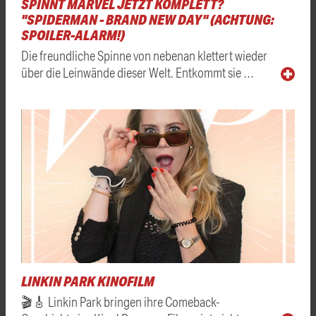
SPINNT MARVEL JETZT KOMPLETT?
"SPIDERMAN - BRAND NEW DAY" (ACHTUNG:
SPOILER-ALARM!)
Die freundliche Spinne von nebenan klettert wieder
über die Leinwände dieser Welt. Entkommt sie …
LINKIN PARK KINOFILM
🎬🎸 Linkin Park bringen ihre Comeback-