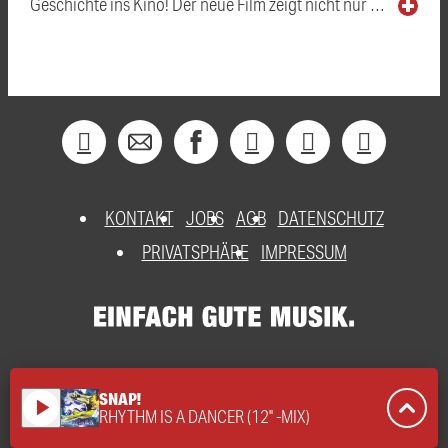
Geschichte ins Kino! Der neue Film zeigt nicht nur …
KONTAKT
JOBS
AGB
DATENSCHUTZ
PRIVATSPHÄRE
IMPRESSUM
SNAP!
play_arrow
RHYTHM IS A DANCER (12'' -MIX)