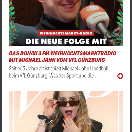
DAS DONAU 3 FM WEIHNACHTSMARKTRADIO
MIT MICHAEL JAHN VOM VFL GÜNZBURG
Seit er 5 Jahre alt ist spielt Michael Jahn Handball
beim VfL Günzburg. Was der Sport und die …