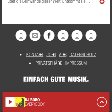
über die Leinwände dieser Welt. Entkommt sie …
KONTAKT
JOBS
AGB
DATENSCHUTZ
PRIVATSPHÄRE
IMPRESSUM
DJ BOBO
play_arrow
EVERYBODY