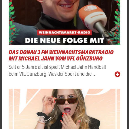
DAS DONAU 3 FM WEIHNACHTSMARKTRADIO
MIT MICHAEL JAHN VOM VFL GÜNZBURG
Seit er 5 Jahre alt ist spielt Michael Jahn Handball
beim VfL Günzburg. Was der Sport und die …