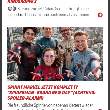
KINDSKÖPFE 3
😂🎬 Sie sind zurück! Adam Sandler bringt seine
legendäre Chaos-Truppe noch einmal zusammen: …
SPINNT MARVEL JETZT KOMPLETT?
"SPIDERMAN - BRAND NEW DAY" (ACHTUNG:
SPOILER-ALARM!)
Die freundliche Spinne von nebenan klettert wieder