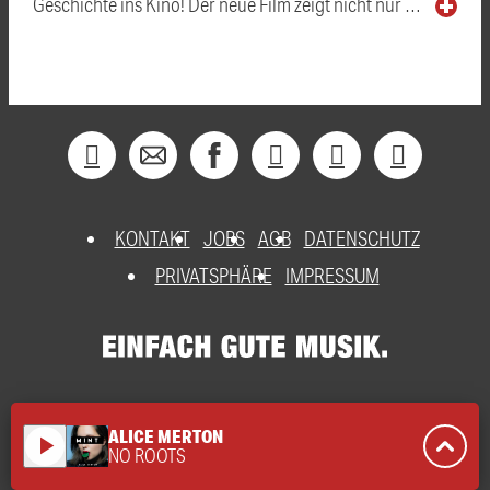
Geschichte ins Kino! Der neue Film zeigt nicht nur …
KONTAKT
JOBS
AGB
DATENSCHUTZ
PRIVATSPHÄRE
IMPRESSUM
ALICE MERTON
play_arrow
NO ROOTS