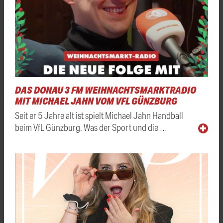
DAS DONAU 3 FM WEIHNACHTSMARKTRADIO
MIT MICHAEL JAHN VOM VFL GÜNZBURG
Seit er 5 Jahre alt ist spielt Michael Jahn Handball
beim VfL Günzburg. Was der Sport und die …