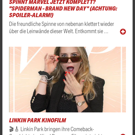
SPINNT MARVEL JETZT KOMPLETT?
"SPIDERMAN - BRAND NEW DAY" (ACHTUNG:
SPOILER-ALARM!)
Die freundliche Spinne von nebenan klettert wieder
über die Leinwände dieser Welt. Entkommt sie …
LINKIN PARK KINOFILM
🎬🎸 Linkin Park bringen ihre Comeback-