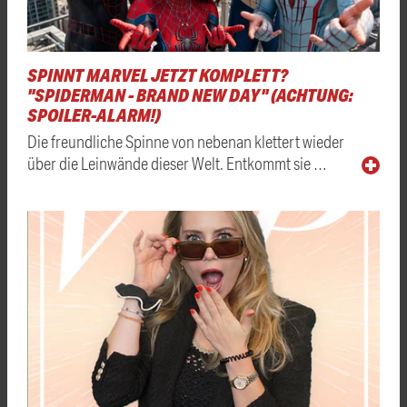
SPINNT MARVEL JETZT KOMPLETT?
"SPIDERMAN - BRAND NEW DAY" (ACHTUNG:
SPOILER-ALARM!)
Die freundliche Spinne von nebenan klettert wieder
über die Leinwände dieser Welt. Entkommt sie …