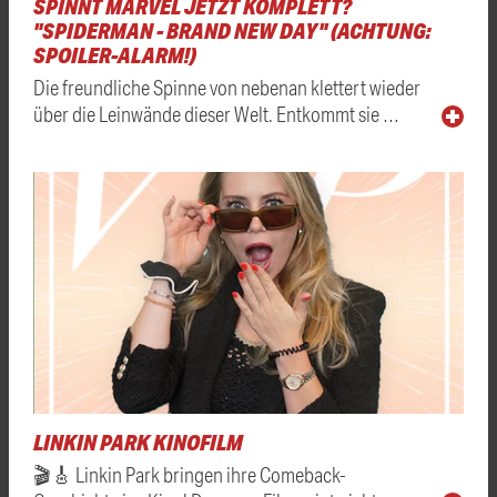
SPINNT MARVEL JETZT KOMPLETT?
"SPIDERMAN - BRAND NEW DAY" (ACHTUNG:
SPOILER-ALARM!)
Die freundliche Spinne von nebenan klettert wieder
über die Leinwände dieser Welt. Entkommt sie …
LINKIN PARK KINOFILM
🎬🎸 Linkin Park bringen ihre Comeback-