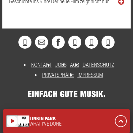
Geschichte ins Kino! Der neue Film zeigt nicht nur …
KONTAKT
JOBS
AGB
DATENSCHUTZ
PRIVATSPHÄRE
IMPRESSUM
LINKIN PARK
play_arrow
WHAT I'VE DONE