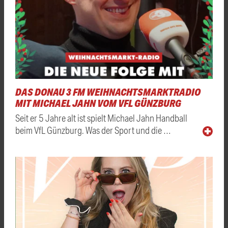
DAS DONAU 3 FM WEIHNACHTSMARKTRADIO
MIT MICHAEL JAHN VOM VFL GÜNZBURG
Seit er 5 Jahre alt ist spielt Michael Jahn Handball
beim VfL Günzburg. Was der Sport und die …