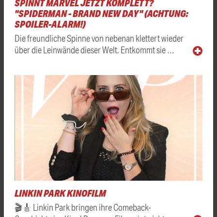
SPINNT MARVEL JETZT KOMPLETT?
"SPIDERMAN - BRAND NEW DAY" (ACHTUNG:
SPOILER-ALARM!)
Die freundliche Spinne von nebenan klettert wieder
über die Leinwände dieser Welt. Entkommt sie …
LINKIN PARK KINOFILM
🎬🎸 Linkin Park bringen ihre Comeback-