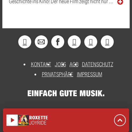
Geschichte ins Kino! Der neue Film zeigt nicht nur …
KONTAKT
JOBS
AGB
DATENSCHUTZ
PRIVATSPHÄRE
IMPRESSUM
ROXETTE
play_arrow
JOYRIDE