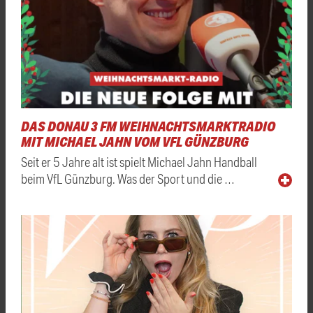
DAS DONAU 3 FM WEIHNACHTSMARKTRADIO
MIT MICHAEL JAHN VOM VFL GÜNZBURG
Seit er 5 Jahre alt ist spielt Michael Jahn Handball
beim VfL Günzburg. Was der Sport und die …