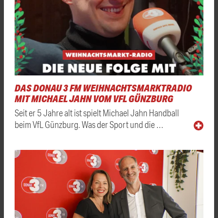
DAS DONAU 3 FM WEIHNACHTSMARKTRADIO
MIT MICHAEL JAHN VOM VFL GÜNZBURG
Seit er 5 Jahre alt ist spielt Michael Jahn Handball
beim VfL Günzburg. Was der Sport und die …