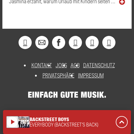
Jasmina erzählt, warum Urlaub mit Kindern selten …
KONTAKT
JOBS
AGB
DATENSCHUTZ
PRIVATSPHÄRE
IMPRESSUM
BACKSTREET BOYS
play_arrow
EVERYBODY (BACKSTREET'S BACK)