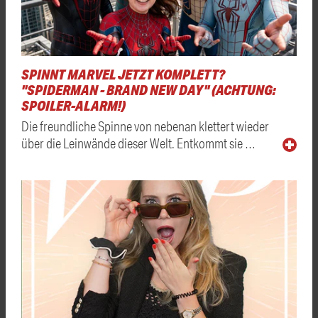
SPINNT MARVEL JETZT KOMPLETT?
"SPIDERMAN - BRAND NEW DAY" (ACHTUNG:
SPOILER-ALARM!)
Die freundliche Spinne von nebenan klettert wieder
über die Leinwände dieser Welt. Entkommt sie …