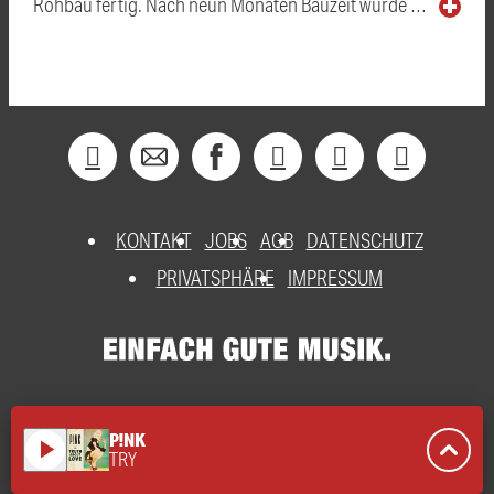
Rohbau fertig. Nach neun Monaten Bauzeit wurde …
KONTAKT
JOBS
AGB
DATENSCHUTZ
PRIVATSPHÄRE
IMPRESSUM
P!NK
play_arrow
TRY