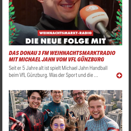
DAS DONAU 3 FM WEIHNACHTSMARKTRADIO
MIT MICHAEL JAHN VOM VFL GÜNZBURG
Seit er 5 Jahre alt ist spielt Michael Jahn Handball
beim VfL Günzburg. Was der Sport und die …