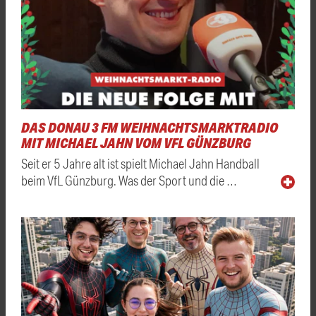
DAS DONAU 3 FM WEIHNACHTSMARKTRADIO
MIT MICHAEL JAHN VOM VFL GÜNZBURG
Seit er 5 Jahre alt ist spielt Michael Jahn Handball
beim VfL Günzburg. Was der Sport und die …