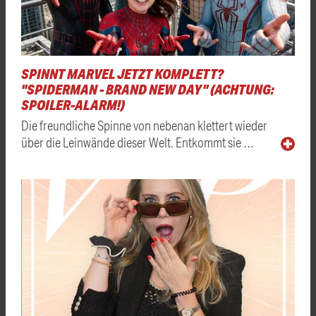
SPINNT MARVEL JETZT KOMPLETT?
"SPIDERMAN - BRAND NEW DAY" (ACHTUNG:
SPOILER-ALARM!)
Die freundliche Spinne von nebenan klettert wieder
über die Leinwände dieser Welt. Entkommt sie …