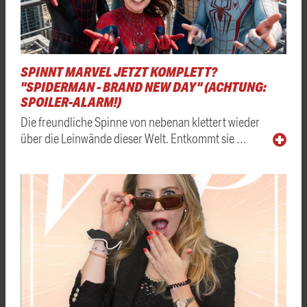
SPINNT MARVEL JETZT KOMPLETT?
"SPIDERMAN - BRAND NEW DAY" (ACHTUNG:
SPOILER-ALARM!)
Die freundliche Spinne von nebenan klettert wieder
über die Leinwände dieser Welt. Entkommt sie …