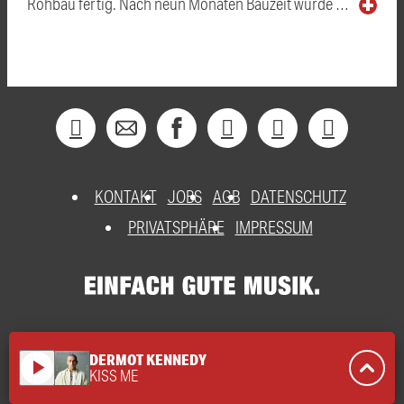
Rohbau fertig. Nach neun Monaten Bauzeit wurde …
KONTAKT
JOBS
AGB
DATENSCHUTZ
PRIVATSPHÄRE
IMPRESSUM
DERMOT KENNEDY
play_arrow
KISS ME