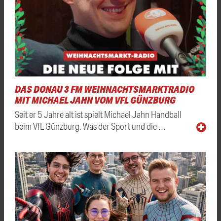
DAS DONAU 3 FM WEIHNACHTSMARKTRADIO
MIT MICHAEL JAHN VOM VFL GÜNZBURG
Seit er 5 Jahre alt ist spielt Michael Jahn Handball
beim VfL Günzburg. Was der Sport und die …