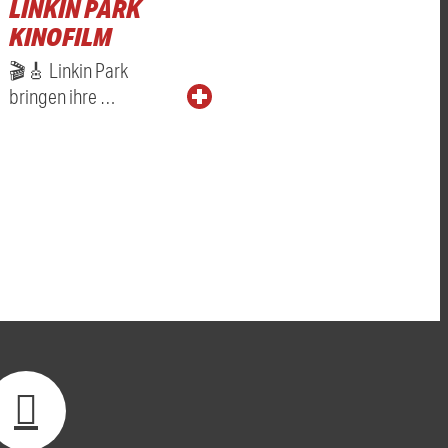
LINKIN PARK
KINOFILM
🎬🎸 Linkin Park
bringen ihre …