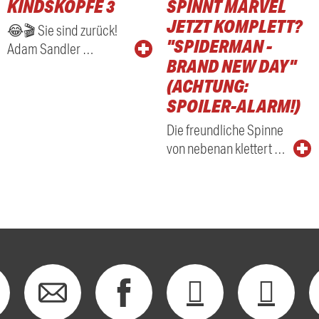
KINDSKÖPFE 3
SPINNT MARVEL
RADIO
JETZT KOMPLETT?
😂🎬 Sie sind zurück!
"SPIDERMAN -
Adam Sandler …
BRAND NEW DAY"
(ACHTUNG:
SPOILER-ALARM!)
Die freundliche Spinne
von nebenan klettert …