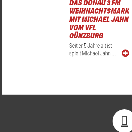
DAS DONAU 3 FM
WEIHNACHTSMARKT
MIT MICHAEL JAHN
VOM VFL
GÜNZBURG
Seit er 5 Jahre alt ist
spielt Michael Jahn …