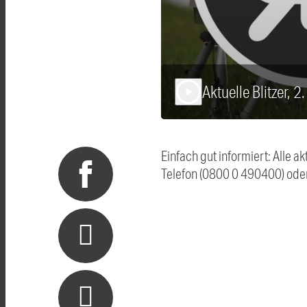
Aktuelle Blitzer, 2
play_arrow
Einfach gut informiert: Alle 
Telefon (0800 0 490400) ode