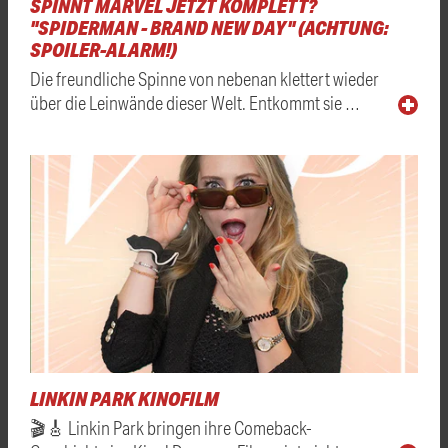
SPINNT MARVEL JETZT KOMPLETT?
"SPIDERMAN - BRAND NEW DAY" (ACHTUNG:
SPOILER-ALARM!)
Die freundliche Spinne von nebenan klettert wieder
über die Leinwände dieser Welt. Entkommt sie …
LINKIN PARK KINOFILM
🎬🎸 Linkin Park bringen ihre Comeback-