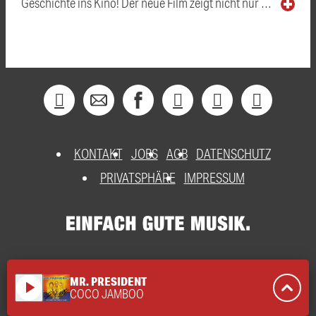
Geschichte ins Kino! Der neue Film zeigt nicht nur …
KONTAKT
JOBS
AGB
DATENSCHUTZ
PRIVATSPHÄRE
IMPRESSUM
MR. PRESIDENT
play_arrow
COCO JAMBOO