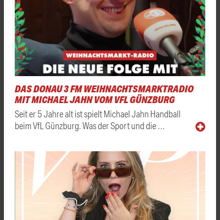
DAS DONAU 3 FM WEIHNACHTSMARKTRADIO
MIT MICHAEL JAHN VOM VFL GÜNZBURG
Seit er 5 Jahre alt ist spielt Michael Jahn Handball
beim VfL Günzburg. Was der Sport und die …