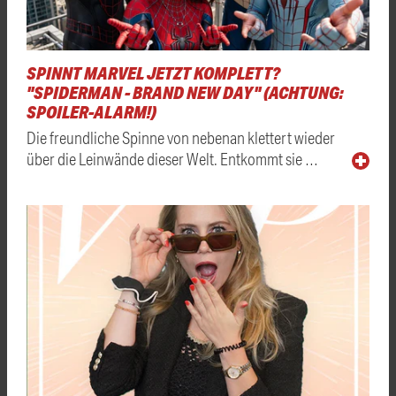
SPINNT MARVEL JETZT KOMPLETT?
"SPIDERMAN - BRAND NEW DAY" (ACHTUNG:
SPOILER-ALARM!)
Die freundliche Spinne von nebenan klettert wieder
über die Leinwände dieser Welt. Entkommt sie …