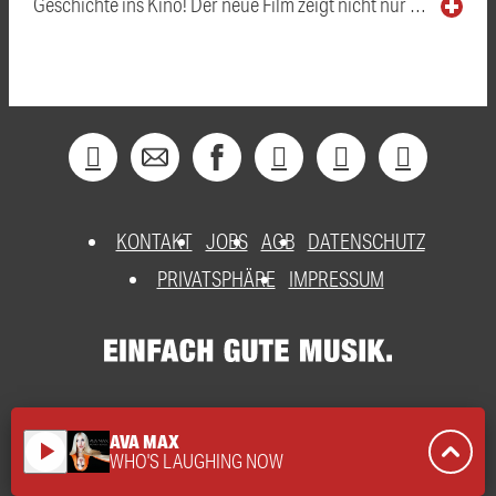
Geschichte ins Kino! Der neue Film zeigt nicht nur …
KONTAKT
JOBS
AGB
DATENSCHUTZ
PRIVATSPHÄRE
IMPRESSUM
AVA MAX
play_arrow
WHO'S LAUGHING NOW