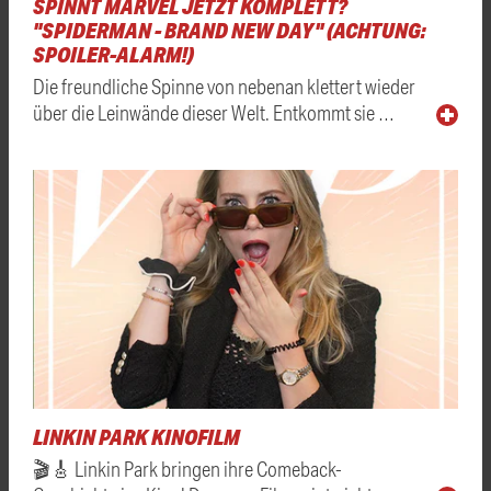
SPINNT MARVEL JETZT KOMPLETT?
"SPIDERMAN - BRAND NEW DAY" (ACHTUNG:
SPOILER-ALARM!)
Die freundliche Spinne von nebenan klettert wieder
über die Leinwände dieser Welt. Entkommt sie …
LINKIN PARK KINOFILM
🎬🎸 Linkin Park bringen ihre Comeback-