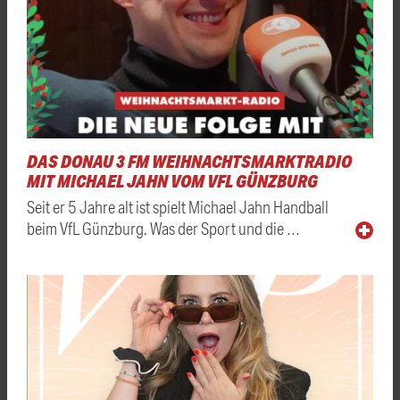
DAS DONAU 3 FM WEIHNACHTSMARKTRADIO
MIT MICHAEL JAHN VOM VFL GÜNZBURG
Seit er 5 Jahre alt ist spielt Michael Jahn Handball
beim VfL Günzburg. Was der Sport und die …