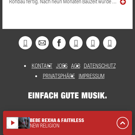
Rohbau fertig. Nach neun Monaten Bauzeit wurde …
KONTAKT
JOBS
AGB
DATENSCHUTZ
PRIVATSPHÄRE
IMPRESSUM
BEBE REXHA & FAITHLESS
play_arrow
NEW RELIGION