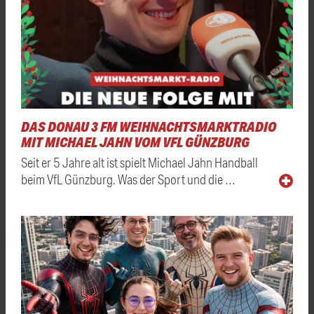
DAS DONAU 3 FM WEIHNACHTSMARKTRADIO
MIT MICHAEL JAHN VOM VFL GÜNZBURG
Seit er 5 Jahre alt ist spielt Michael Jahn Handball
beim VfL Günzburg. Was der Sport und die …