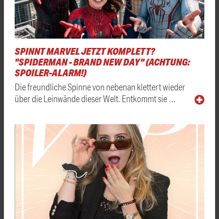
SPINNT MARVEL JETZT KOMPLETT?
"SPIDERMAN - BRAND NEW DAY" (ACHTUNG:
SPOILER-ALARM!)
Die freundliche Spinne von nebenan klettert wieder
über die Leinwände dieser Welt. Entkommt sie …