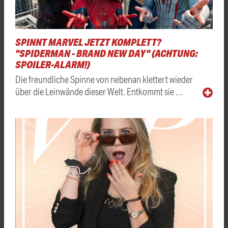
SPINNT MARVEL JETZT KOMPLETT?
"SPIDERMAN - BRAND NEW DAY" (ACHTUNG:
SPOILER-ALARM!)
Die freundliche Spinne von nebenan klettert wieder
über die Leinwände dieser Welt. Entkommt sie …