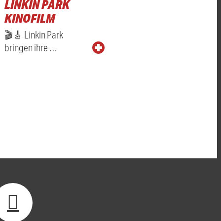
LINKIN PARK
KINOFILM
🎬🎸 Linkin Park
bringen ihre …