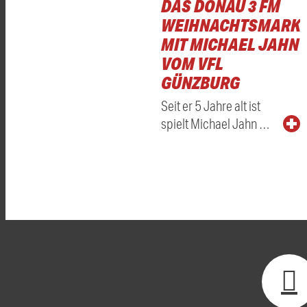
DAS DONAU 3 FM
WEIHNACHTSMARKT
MIT MICHAEL JAHN
VOM VFL
GÜNZBURG
Seit er 5 Jahre alt ist
spielt Michael Jahn …