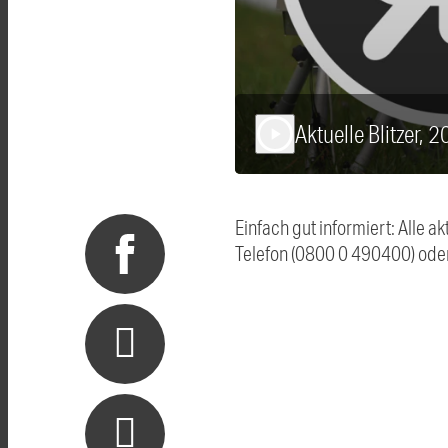
Aktuelle Blitzer, 
play_arrow
Einfach gut informiert: Alle 
Telefon (0800 0 490400) ode