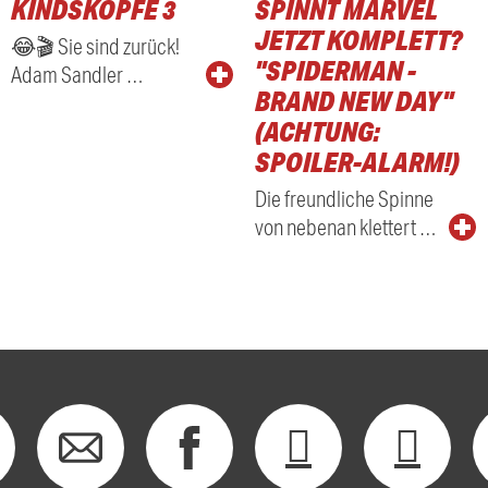
KINDSKÖPFE 3
SPINNT MARVEL
RADIO
JETZT KOMPLETT?
😂🎬 Sie sind zurück!
"SPIDERMAN -
Adam Sandler …
BRAND NEW DAY"
(ACHTUNG:
SPOILER-ALARM!)
Die freundliche Spinne
von nebenan klettert …