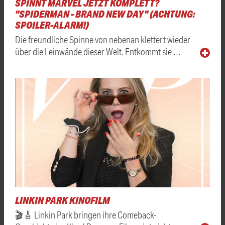
SPINNT MARVEL JETZT KOMPLETT?
"SPIDERMAN - BRAND NEW DAY" (ACHTUNG:
SPOILER-ALARM!)
Die freundliche Spinne von nebenan klettert wieder
über die Leinwände dieser Welt. Entkommt sie …
LINKIN PARK KINOFILM
🎬🎸 Linkin Park bringen ihre Comeback-