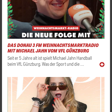
DAS DONAU 3 FM WEIHNACHTSMARKTRADIO
MIT MICHAEL JAHN VOM VFL GÜNZBURG
Seit er 5 Jahre alt ist spielt Michael Jahn Handball
beim VfL Günzburg. Was der Sport und die …