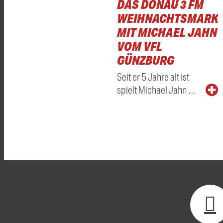
DAS DONAU 3 FM
WEIHNACHTSMARKT
MIT MICHAEL JAHN
VOM VFL
GÜNZBURG
Seit er 5 Jahre alt ist
spielt Michael Jahn …