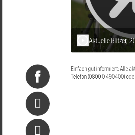
Aktuelle Blitzer, 
play_arrow
Einfach gut informiert: Alle 
Telefon (0800 0 490400) ode