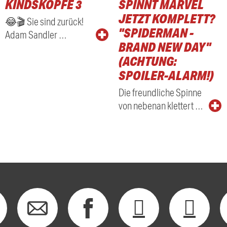
KINDSKÖPFE 3
SPINNT MARVEL
RADIO
JETZT KOMPLETT?
😂🎬 Sie sind zurück!
"SPIDERMAN -
Adam Sandler …
BRAND NEW DAY"
(ACHTUNG:
SPOILER-ALARM!)
Die freundliche Spinne
von nebenan klettert …