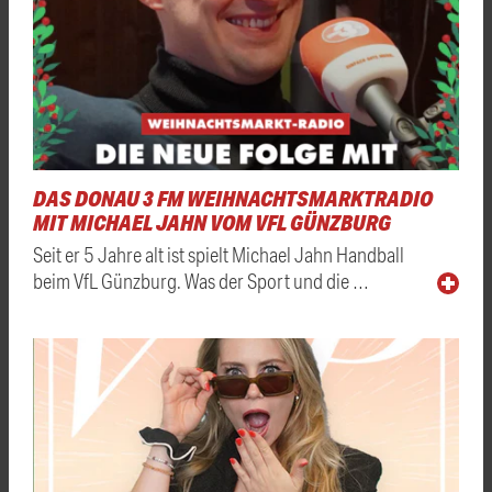
DAS DONAU 3 FM WEIHNACHTSMARKTRADIO
MIT MICHAEL JAHN VOM VFL GÜNZBURG
Seit er 5 Jahre alt ist spielt Michael Jahn Handball
beim VfL Günzburg. Was der Sport und die …