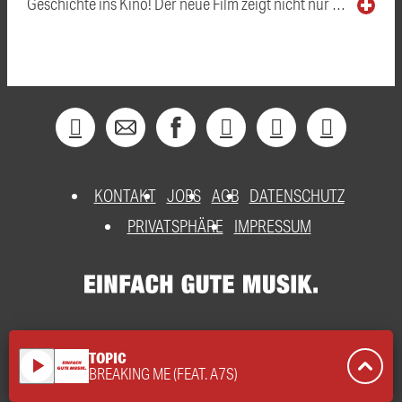
Geschichte ins Kino! Der neue Film zeigt nicht nur …
KONTAKT
JOBS
AGB
DATENSCHUTZ
PRIVATSPHÄRE
IMPRESSUM
TOPIC
play_arrow
BREAKING ME (FEAT. A7S)