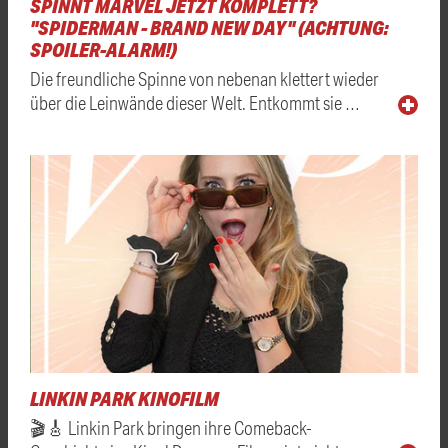
SPINNT MARVEL JETZT KOMPLETT?
"SPIDERMAN - BRAND NEW DAY" (ACHTUNG:
SPOILER-ALARM!)
Die freundliche Spinne von nebenan klettert wieder
über die Leinwände dieser Welt. Entkommt sie …
LINKIN PARK KINOFILM
🎬🎸 Linkin Park bringen ihre Comeback-