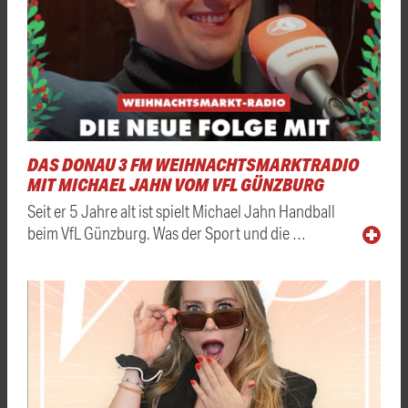
DAS DONAU 3 FM WEIHNACHTSMARKTRADIO
MIT MICHAEL JAHN VOM VFL GÜNZBURG
Seit er 5 Jahre alt ist spielt Michael Jahn Handball
beim VfL Günzburg. Was der Sport und die …