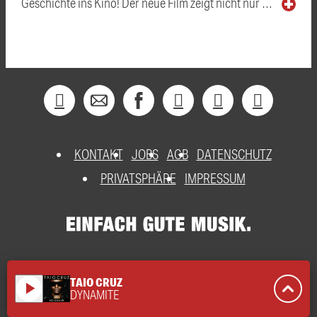
Geschichte ins Kino! Der neue Film zeigt nicht nur …
KONTAKT
JOBS
AGB
DATENSCHUTZ
PRIVATSPHÄRE
IMPRESSUM
TAIO CRUZ
play_arrow
DYNAMITE