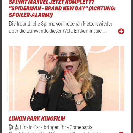
SPINNT MARVEL JETZT KOMPLETT?
"SPIDERMAN - BRAND NEW DAY" (ACHTUNG:
SPOILER-ALARM!)
Die freundliche Spinne von nebenan klettert wieder
über die Leinwände dieser Welt. Entkommt sie …
LINKIN PARK KINOFILM
🎬🎸 Linkin Park bringen ihre Comeback-