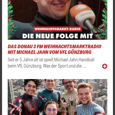
DAS DONAU 3 FM WEIHNACHTSMARKTRADIO
MIT MICHAEL JAHN VOM VFL GÜNZBURG
Seit er 5 Jahre alt ist spielt Michael Jahn Handball
beim VfL Günzburg. Was der Sport und die …