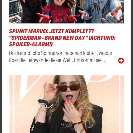
SPINNT MARVEL JETZT KOMPLETT?
"SPIDERMAN - BRAND NEW DAY" (ACHTUNG:
SPOILER-ALARM!)
Die freundliche Spinne von nebenan klettert wieder
über die Leinwände dieser Welt. Entkommt sie …