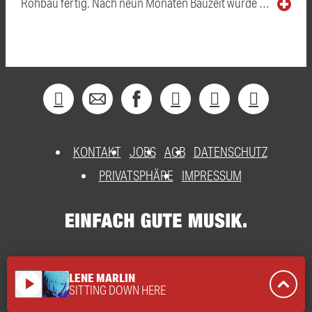
Rohbau fertig. Nach neun Monaten Bauzeit wurde …
KONTAKT
JOBS
AGB
DATENSCHUTZ
PRIVATSPHÄRE
IMPRESSUM
LENE MARLIN
play_arrow
SITTING DOWN HERE