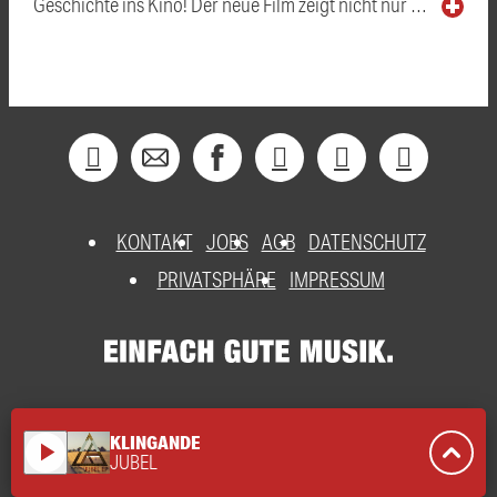
Geschichte ins Kino! Der neue Film zeigt nicht nur …
KONTAKT
JOBS
AGB
DATENSCHUTZ
PRIVATSPHÄRE
IMPRESSUM
KLINGANDE
play_arrow
JUBEL