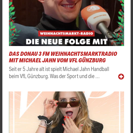
DAS DONAU 3 FM WEIHNACHTSMARKTRADIO
MIT MICHAEL JAHN VOM VFL GÜNZBURG
Seit er 5 Jahre alt ist spielt Michael Jahn Handball
beim VfL Günzburg. Was der Sport und die …