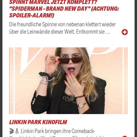
SPINNT MARVEL JETZT KOMPLETT?
"SPIDERMAN - BRAND NEW DAY" (ACHTUNG:
SPOILER-ALARM!)
Die freundliche Spinne von nebenan klettert wieder
über die Leinwände dieser Welt. Entkommt sie …
LINKIN PARK KINOFILM
🎬🎸 Linkin Park bringen ihre Comeback-