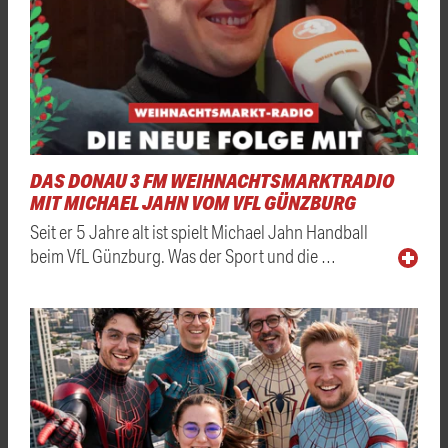
DAS DONAU 3 FM WEIHNACHTSMARKTRADIO
MIT MICHAEL JAHN VOM VFL GÜNZBURG
Seit er 5 Jahre alt ist spielt Michael Jahn Handball
beim VfL Günzburg. Was der Sport und die …