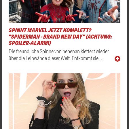
SPINNT MARVEL JETZT KOMPLETT?
"SPIDERMAN - BRAND NEW DAY" (ACHTUNG:
SPOILER-ALARM!)
Die freundliche Spinne von nebenan klettert wieder
über die Leinwände dieser Welt. Entkommt sie …