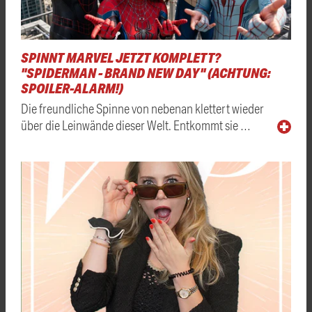
SPINNT MARVEL JETZT KOMPLETT?
"SPIDERMAN - BRAND NEW DAY" (ACHTUNG:
SPOILER-ALARM!)
Die freundliche Spinne von nebenan klettert wieder
über die Leinwände dieser Welt. Entkommt sie …