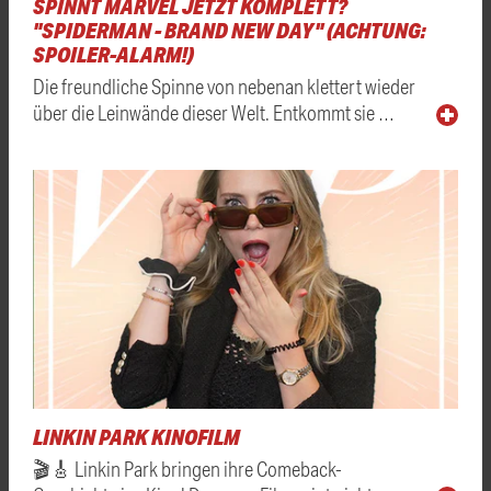
SPINNT MARVEL JETZT KOMPLETT?
"SPIDERMAN - BRAND NEW DAY" (ACHTUNG:
SPOILER-ALARM!)
Die freundliche Spinne von nebenan klettert wieder
über die Leinwände dieser Welt. Entkommt sie …
LINKIN PARK KINOFILM
🎬🎸 Linkin Park bringen ihre Comeback-