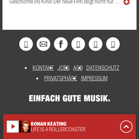
Geschichte ins Kino! Der neue Film zeigt nicht nur …
KONTAKT
JOBS
AGB
DATENSCHUTZ
PRIVATSPHÄRE
IMPRESSUM
RONAN KEATING
play_arrow
LIFE IS A ROLLERCOASTER