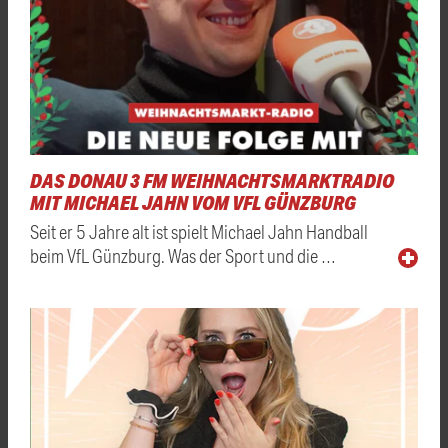
DAS DONAU 3 FM WEIHNACHTSMARKTRADIO
MIT MICHAEL JAHN VOM VFL GÜNZBURG
Seit er 5 Jahre alt ist spielt Michael Jahn Handball
beim VfL Günzburg. Was der Sport und die …