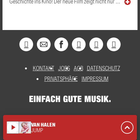
Geschichte ins Kino! Der neue Film zeigt nicht nur …
KONTAKT
JOBS
AGB
DATENSCHUTZ
PRIVATSPHÄRE
IMPRESSUM
VAN HALEN
play_arrow
JUMP