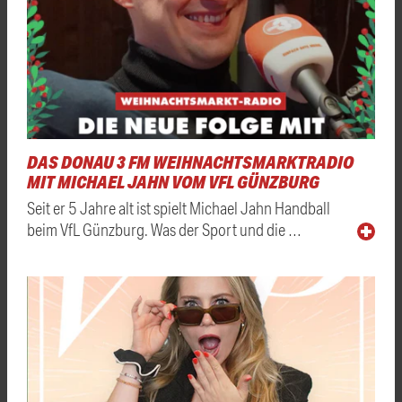
DAS DONAU 3 FM WEIHNACHTSMARKTRADIO
MIT MICHAEL JAHN VOM VFL GÜNZBURG
Seit er 5 Jahre alt ist spielt Michael Jahn Handball
beim VfL Günzburg. Was der Sport und die …