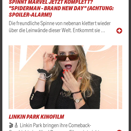
SPINNT MARVEL JETZT KOMPLETT?
"SPIDERMAN - BRAND NEW DAY" (ACHTUNG:
SPOILER-ALARM!)
Die freundliche Spinne von nebenan klettert wieder
über die Leinwände dieser Welt. Entkommt sie …
LINKIN PARK KINOFILM
🎬🎸 Linkin Park bringen ihre Comeback-