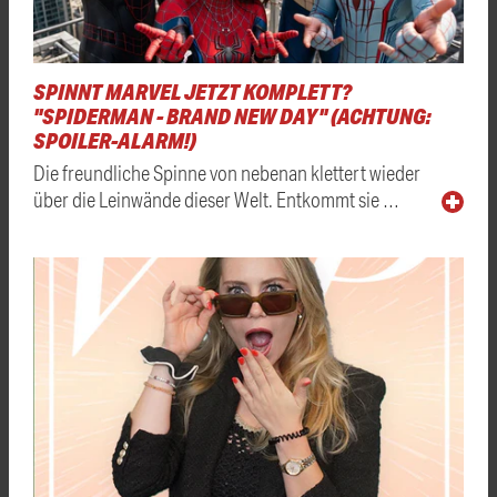
SPINNT MARVEL JETZT KOMPLETT?
"SPIDERMAN - BRAND NEW DAY" (ACHTUNG:
SPOILER-ALARM!)
Die freundliche Spinne von nebenan klettert wieder
über die Leinwände dieser Welt. Entkommt sie …