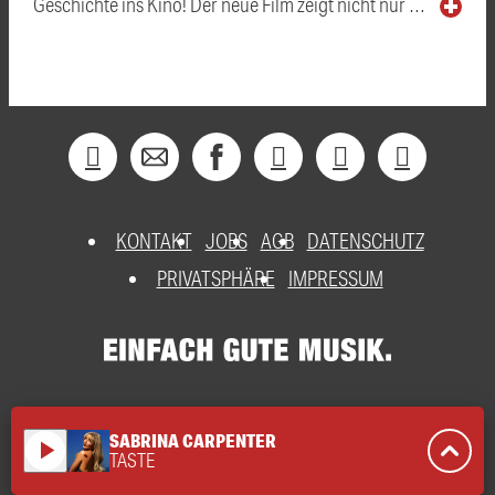
Geschichte ins Kino! Der neue Film zeigt nicht nur …
KONTAKT
JOBS
AGB
DATENSCHUTZ
PRIVATSPHÄRE
IMPRESSUM
SABRINA CARPENTER
play_arrow
TASTE