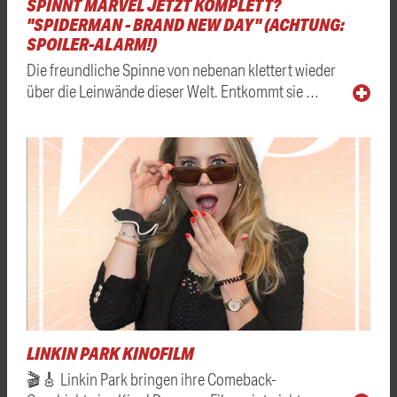
SPINNT MARVEL JETZT KOMPLETT?
"SPIDERMAN - BRAND NEW DAY" (ACHTUNG:
SPOILER-ALARM!)
Die freundliche Spinne von nebenan klettert wieder
über die Leinwände dieser Welt. Entkommt sie …
LINKIN PARK KINOFILM
🎬🎸 Linkin Park bringen ihre Comeback-