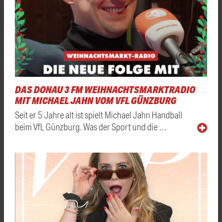
DAS DONAU 3 FM WEIHNACHTSMARKTRADIO
MIT MICHAEL JAHN VOM VFL GÜNZBURG
Seit er 5 Jahre alt ist spielt Michael Jahn Handball
beim VfL Günzburg. Was der Sport und die …