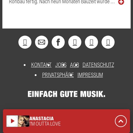
Rohbau fertig. Nach neun Monaten Bauzeit wurde …
KONTAKT
JOBS
AGB
DATENSCHUTZ
PRIVATSPHÄRE
IMPRESSUM
ANASTACIA
play_arrow
I'M OUTTA LOVE