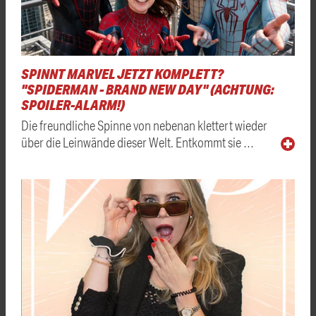
SPINNT MARVEL JETZT KOMPLETT?
"SPIDERMAN - BRAND NEW DAY" (ACHTUNG:
SPOILER-ALARM!)
Die freundliche Spinne von nebenan klettert wieder
über die Leinwände dieser Welt. Entkommt sie …