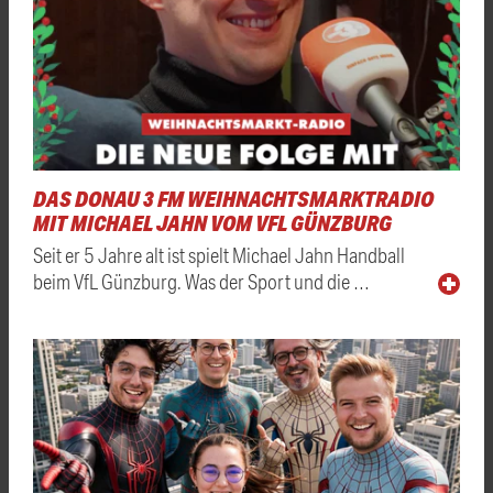
DAS DONAU 3 FM WEIHNACHTSMARKTRADIO
MIT MICHAEL JAHN VOM VFL GÜNZBURG
Seit er 5 Jahre alt ist spielt Michael Jahn Handball
beim VfL Günzburg. Was der Sport und die …