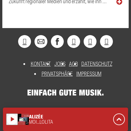
Zukunft regionaler Medien und erzählt, wie ihn …
KONTAKT
JOBS
AGB
DATENSCHUTZ
PRIVATSPHÄRE
IMPRESSUM
ALIZÉE
play_arrow
MOI...LOLITA