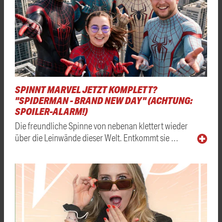
SPINNT MARVEL JETZT KOMPLETT?
"SPIDERMAN - BRAND NEW DAY" (ACHTUNG:
SPOILER-ALARM!)
Die freundliche Spinne von nebenan klettert wieder
über die Leinwände dieser Welt. Entkommt sie …