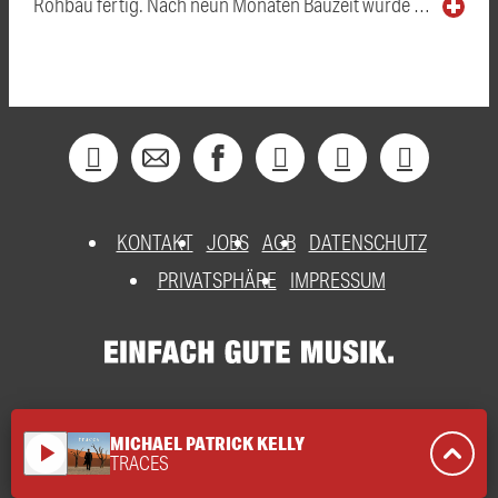
Rohbau fertig. Nach neun Monaten Bauzeit wurde …
KONTAKT
JOBS
AGB
DATENSCHUTZ
PRIVATSPHÄRE
IMPRESSUM
MICHAEL PATRICK KELLY
play_arrow
TRACES