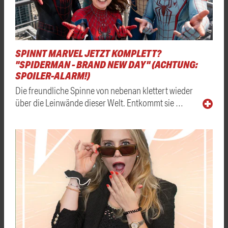
SPINNT MARVEL JETZT KOMPLETT?
"SPIDERMAN - BRAND NEW DAY" (ACHTUNG:
SPOILER-ALARM!)
Die freundliche Spinne von nebenan klettert wieder
über die Leinwände dieser Welt. Entkommt sie …