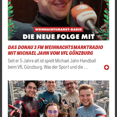
DAS DONAU 3 FM WEIHNACHTSMARKTRADIO
MIT MICHAEL JAHN VOM VFL GÜNZBURG
Seit er 5 Jahre alt ist spielt Michael Jahn Handball
beim VfL Günzburg. Was der Sport und die …