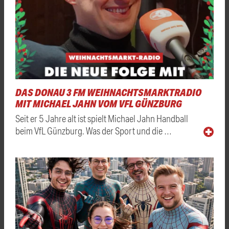
DAS DONAU 3 FM WEIHNACHTSMARKTRADIO
MIT MICHAEL JAHN VOM VFL GÜNZBURG
Seit er 5 Jahre alt ist spielt Michael Jahn Handball
beim VfL Günzburg. Was der Sport und die …