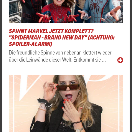
SPINNT MARVEL JETZT KOMPLETT?
"SPIDERMAN - BRAND NEW DAY" (ACHTUNG:
SPOILER-ALARM!)
Die freundliche Spinne von nebenan klettert wieder
über die Leinwände dieser Welt. Entkommt sie …