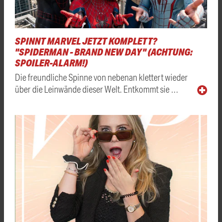
SPINNT MARVEL JETZT KOMPLETT?
"SPIDERMAN - BRAND NEW DAY" (ACHTUNG:
SPOILER-ALARM!)
Die freundliche Spinne von nebenan klettert wieder
über die Leinwände dieser Welt. Entkommt sie …